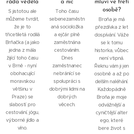
ráda věděla
a nic
mluví ve třetí
osobě?
S jistotou ale
Toho času
můžeme tvrdit,
sebenezaměstn
Broňa je má
že je to
aná socioložka
přezdívka z let
třicetiletá rodilá
a ejčár plně
dospívání. Váže
Brňačka (a jako
zaměstnána
se k tomu
jedna z mála
cestováním.
historka, vůbec
žijící toho času
Dnes
není vtipná.
v Brně - nyní
zaměstnanec
Řeknu vám ji jen
obohacující
nebránící se
osobně a až po
moravskou
spolupráci s
delším naléhání.
většinu v
dobrými lidmi na
Každopádně
Praze) se
dobrých
Broňa je moje
slabostí pro
věcech.
odvážnější a
cestování, jógu,
cyničtější alter
výborné jídlo a
ego, které
víno.
bere život s