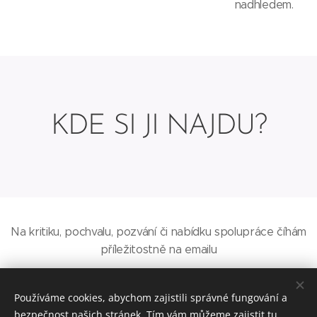
nadhledem.
KDE SI JI NAJDU?
Na kritiku, pochvalu, pozvání či nabídku spolupráce číhám
příležitostně na emailu
kdyjindy@gmail.com
Používáme cookies, abychom zajistili správné fungování a
bezpečnost našich stránek. Tím vám můžeme zajistit tu