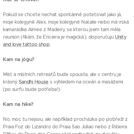
Pokud se chcete nechat spontánně potetovat jako já,
moje kolegyně Alex, moje kolegyně Natalie nebo má irská
kamarádka Aimee z Madeiry, se kterou jsem tam měla
reunion (říkám, že Ericeira je magická:), doporučuju
Unity
and love tattoo shop
.
Kam na jógu?
Míst a místních retreatů bude spousta, ale v centru je
krásný
Sandhi House
s výhledem na oceán a masážemi
(po surfu bude potřeba!).
Kam na hike?
No, moc tu nejsou, ale například procházka po pobřeží z
Praia Foz do Lizandro do Praia Sao Juliao nebo z Ribeira