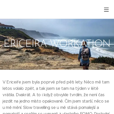
ERICEIRA WORKATION
V Ericeiře jsem byla poprvé před pěti lety. Něco mě tam
letos volalo zpět, a tak jsem se tam na týden v létě
vrátila. Dvakrát. A to i když obvykle tvrdím, že není čas
jezdit na jedno místo opakovaně. Čím jsem starší, něco se
u mě mění. Slow travelling se u mě stává pomalejší a
pomalejší a snažím se vymanit z vlastního FOMO. Poslední