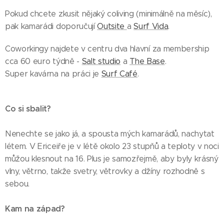
Pokud chcete zkusit nějaký coliving (minimálně na měsíc),
pak kamarádi doporučují
Outsite
a
Surf Vida
.
Coworkingy najdete v centru dva hlavní za membership
cca 60 euro týdně -
Salt studio
a
The Base
.
Super kavárna na práci je
Surf Café
.
Co si sbalit?
Nenechte se jako já, a spousta mých kamarádů, nachytat
létem. V Ericeiře je v létě okolo 23 stupňů a teploty v noci
můžou klesnout na 16. Plus je samozřejmě, aby byly krásný
vlny, větrno, takže svetry, větrovky a džíny rozhodně s
sebou.
Kam na západ?