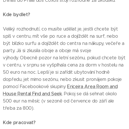
D'Ilhas do Praia dos Coxos stojí rozhodně za zkoušku.
Kde bydlet?
Veliký rozhodnutí, co musíte udělat je, jestli chcete být
spíš v centru, mít vše po ruce a dojíždět na surf, nebo
být blízko surfu a dojíždět do centra na nákupy, večeře a
party. Já si zkusila oboje a oboje má svoje
výhody. Obecně pozor na letní sezónu, pokud chcete být
v centru, v srpnu se vyšplhala cena za dorm v hostelu na
50 euro na noc. Lepší je si zařídit ubytování hodně
dopředu, jet mimo sezónu, nebo zkusit pronájem pokoje
pomocí Facebookové skupiny
Ericeira Area Room and
House Rental Find and Seek
. Pokoj se dá sehnat okolo
500 eur na měsíc (v sezoně od července do září ale
třeba za 800).
Kde pracovat?