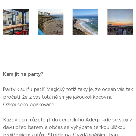
Kam jít na party?
Party k surfu patří. Magický totiž taky je, že oceán vás tak
pročistí, že z vás totálně smyje jakoukoli kocovinu.
Ozkoušeno opakovaně.
Každý den můžete jít do centrálního Adega, kde se stojí v
davu před barem, a občas se vyhýbáte tenkou uličkou
projíždějícím autům. Středa patří vzdálenějšímu baru