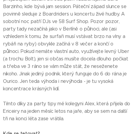
Barzinho, kde bývá jam session. Páteční západ slunce se
povinně sleduje z Boardriders u koncertu živé hudby. A
sobotní noc patří DJs ve 58 Surf Shop. Pozor pozor,
party tady nezačíná jako v Berlíně o půlnoci, ale (asi
vzhledem k tomu, že surfaři musí vstávat brzo na vlny a
rybáři na ryby) obvykle začíná v 8 večer a končí o
půlnoci. Pokud nemáte vlastní auto, využívejte levný Uber
(a trochu Bolt), jen si občas musíte docela dlouho počkat
a třeba ve 3 ráno se vám může stát, že neseženete
nikoho. Jinak jediný podnik, který funguje do 6 do rána je
Ourico. Jen teda výhoda i nevýhoda - je tu vysoká
koncentrace krásných lidí.
Tímto díky za party tipy mé kolegyni Alex, která přijela do
Ericeiry na jeden měsíc letos na jaře, aby se sem na další
tři na konci léta zase vrátila.
Kde se tetovat?