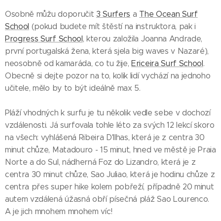
Osobně můžu doporučit
3 Surfers
a
The Ocean Surf
School
(pokud budete mít štěstí na instruktora, pak i
Progress Surf School
, kterou založila Joanna Andrade,
první portugalská žena, která sjela big waves v Nazaré),
neosobně od kamaráda, co tu žije,
Ericeira Surf School
.
Obecně si dejte pozor na to, kolik lidí vychází na jednoho
učitele, mělo by to být ideálně max 5.
Pláží vhodných k surfu je tu několik vedle sebe v dochozí
vzdálenosti. Já surfovala tohle léto za svých 12 lekcí skoro
na všech: vyhlášená Ribeira D'Ilhas, která je z centra 30
minut chůze, Matadouro - 15 minut, hned ve městě je Praia
Norte a do Sul, nádherná Foz do Lizandro, která je z
centra 30 minut chůze, Sao Juliao, která je hodinu chůze z
centra přes super hike kolem pobřeží, případně 20 minut
autem vzdálená úžasná obří písečná pláž Sao Lourenco.
A je jich mnohem mnohem víc!