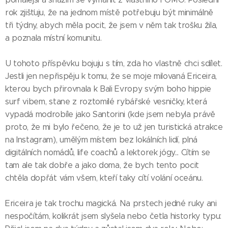
rok zjišťuju, že na jednom místě potřebuju být minimálně
tři týdny, abych měla pocit, že jsem v něm tak trošku žila,
a poznala místní komunitu.
U tohoto příspěvku bojuju s tím, zda ho vlastně chci sdílet.
Jestli jen nepřispěju k tomu, že se moje milovaná Ericeira,
kterou bych přirovnala k Bali Evropy svým boho hippie
surf vibem, stane z roztomilé rybářské vesničky, která
vypadá modrobíle jako Santorini (kde jsem nebyla právě
proto, že mi bylo řečeno, že je to už jen turistická atrakce
na Instagram), umělým místem bez lokálních lidí, plná
digitálních nomádů, life coachů a lektorek jógy... Cítím se
tam ale tak dobře a jako doma, že bych tento pocit
chtěla dopřát vám všem, kteří taky cítí volání oceánu.
Ericeira je tak trochu magická. Na prstech jedné ruky ani
nespočítám, kolikrát jsem slyšela nebo četla historky typu: