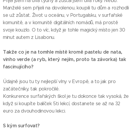
Přijel jsem na dva týdny a zůstal jsem dva roky. Nebo:
Manželé sem přijeli na dovolenou, koupili tu dům a rozhodli
se už zůstat. Život u oceánu, v Portugalsku, v surfařské
komunitě, a v komunitě digitálních nomádů, má prostě
svoje kouzlo. O to víc, když je tohle magický místo jen 30
minut autem z Lisabonu.
Takže co je na tomhle místě kromě pastelu de nata,
vinho verde (a ryb, který nejím, proto ta závorka) tak
fascinujícího?
Údajně jsou tu ty nejlepší vlny v Evropě, a to jak pro
začátečníky, tak pokročilé.
Konkurence surfařských škol je tu dokonce tak vysoká, že
když si koupíte balíček 5ti lekcí, dostanete se až na 32
euro za dvouhodinovou lekci.
S kým surfovat?